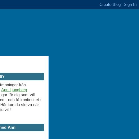
ff?
utmaningar från
n
Ann Ljungberg
.
ngar för dig som vill
 - och få kontinuitet i
. Här kan du skriva när
du vill!
 med Ann