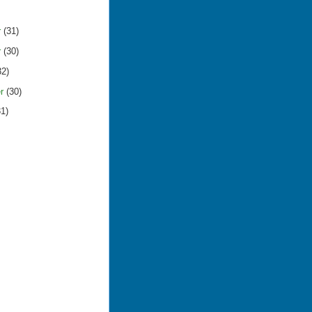
r
(31)
r
(30)
32)
er
(30)
31)