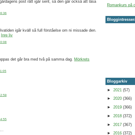
gårdagens post rätt igår sent, så den går också att läsa
Romankurs på d
06:36
Bloggintresse
lvatiden igår kväll så full förståelse om ni missade den.
:
Inre liv
10:08
oppas det går bra med två på samma dag.
Mörkrets
11:05
Bloggarkiv
►
2021
(57)
12:59
►
2020
(366)
►
2019
(366)
►
2018
(372)
14:55
►
2017
(367)
..
►
2016
(372)