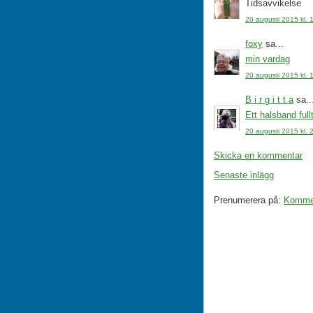
Tidsavvikelse
20 augusti 2015 kl. 
foxy
sa...
min vardag
20 augusti 2015 kl. 
B i r g i t t a
sa..
Ett halsband ful
20 augusti 2015 kl. 
Skicka en kommentar
Senaste inlägg
Prenumerera på:
Komment