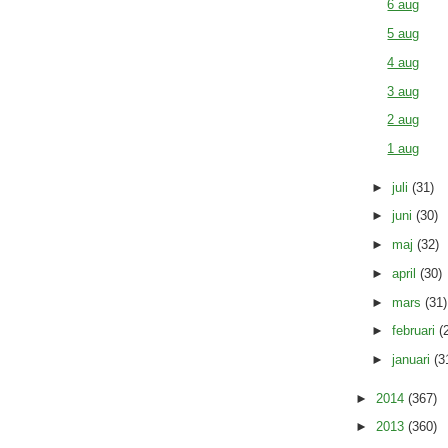
6 aug
5 aug
4 aug
3 aug
2 aug
1 aug
►
juli
(31)
►
juni
(30)
►
maj
(32)
►
april
(30)
►
mars
(31)
►
februari
(
►
januari
(3
►
2014
(367)
►
2013
(360)