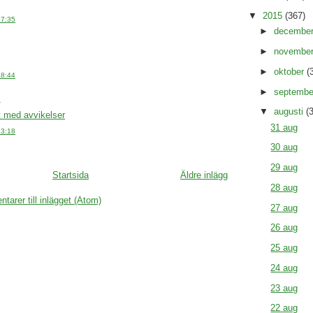
▼
2015
(367)
17:35
►
decembe
►
novembe
►
oktober
(
18:44
►
septemb
.
▼
augusti
(
lt med avvikelser
31 aug
23:18
30 aug
29 aug
Startsida
Äldre inlägg
28 aug
arer till inlägget (Atom)
27 aug
26 aug
25 aug
24 aug
23 aug
22 aug