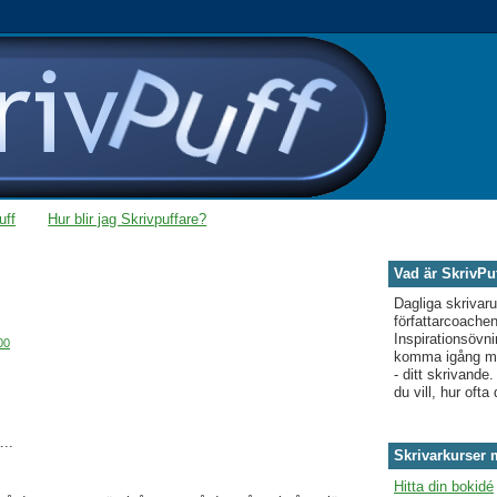
uff
Hur blir jag Skrivpuffare?
Vad är SkrivPu
Dagliga skrivar
författarcoache
Inspirationsövni
00
komma igång med
- ditt skrivande
du vill, hur ofta 
..
Skrivarkurser
Hitta din bokidé