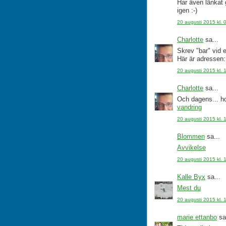
Har även länkat 
igen :-)
20 augusti 2015 kl. 
Charlotte
sa...
Skrev "bar" vid e
Här är adressen
20 augusti 2015 kl. 
Charlotte
sa...
Och dagens... h
vandring
20 augusti 2015 kl. 
Blommen
sa...
Avvikelse
20 augusti 2015 kl. 
Kalle Byx
sa...
Mest du
20 augusti 2015 kl. 
marie ettanbo
sa.