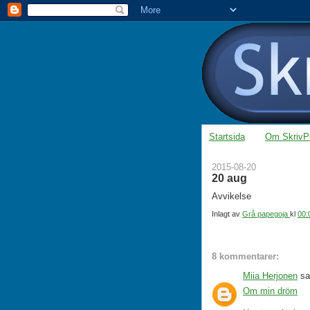
Startsida
Om SkrivP
2015-08-20
20 aug
Avvikelse
Inlagt av
Grå papegoja
kl
00:
8 kommentarer:
Miia Herjonen
sa.
Om min dröm