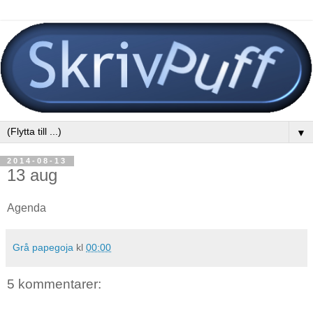
▼
2014-08-13
13 aug
Agenda
Grå papegoja
kl
00:00
5 kommentarer: