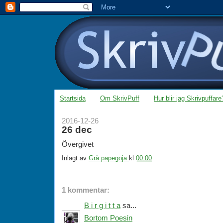
Startsida
Om SkrivPuff
Hur blir jag Skrivpuffare
2016-12-26
26 dec
Övergivet
Inlagt av
Grå papegoja
kl
00:00
1 kommentar:
B i r g i t t a
sa...
Bortom Poesin