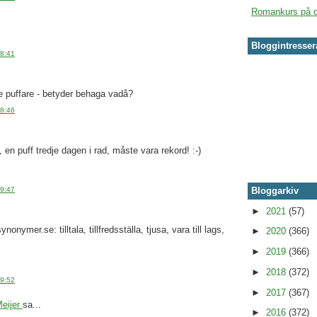
Romankurs på d
Bloggintresse
08:41
re puffare - betyder behaga vadå?
08:46
en puff tredje dagen i rad, måste vara rekord! :-)
09:47
Bloggarkiv
►
2021
(57)
synonymer.se: tilltala, tillfredsställa, tjusa, vara till lags,
►
2020
(366)
►
2019
(366)
►
2018
(372)
09:52
►
2017
(367)
Meijer
sa...
►
2016
(372)