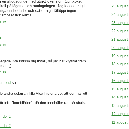
 i en skogsdunge med utsikt över sjön. Spritköket
 koll på lågorna och matlagningen. Jag klädde mig i
25 august
iga underkläder och satte mig i tältöppningen.
24 august
ismoset fick vänta.
18:49
23 august
22 august
e
21 august
19:45
20 august
19 august
agade inte infinna sig ikväll, så jag har krystat fram
18 august
mat. ;)
17 august
22:35
16 august
iamond
sa...
15 august
e andra delarna i lille Alex historia vet att den har ett
14 august
r inte "barntillåten", då den innehåller rätt så starka
13 august
12 august
 - del 1
11 augusti
 - del 2