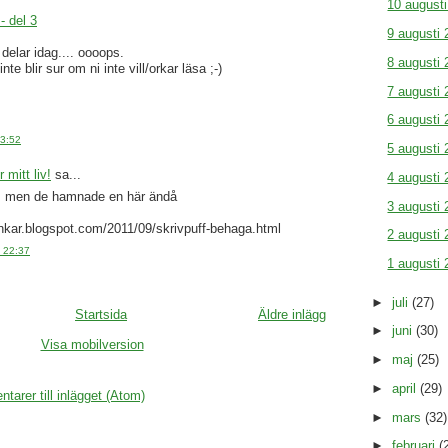
10 august
 - del 3
9 augusti 
 delar idag.... oooops.
8 augusti 
inte blir sur om ni inte vill/orkar läsa ;-)
7 augusti 
6 augusti 
23:52
5 augusti 
 mitt liv!
sa...
4 augusti 
nt, men de hamnade en här ändå
3 augusti 
nkar.blogspot.com/2011/09/skrivpuff-behaga.html
2 augusti 
. 22:37
1 augusti 
►
juli
(27)
Startsida
Äldre inlägg
►
juni
(30)
Visa mobilversion
►
maj
(25)
►
april
(29)
arer till inlägget (Atom)
►
mars
(32)
►
februari
(