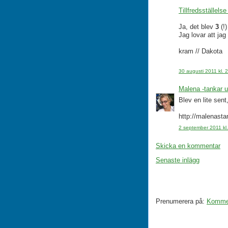
Tillfredsställelse
Ja, det blev
3
(!)
Jag lovar att jag 
kram // Dakota
30 augusti 2011 kl. 
Malena -tankar ur
Blev en lite se
http://malenasta
2 september 2011 kl
Skicka en kommentar
Senaste inlägg
Prenumerera på:
Komment