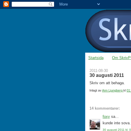
Startsida
Om SkrivP
2011-08-30
30 augusti 2011
Skriv om att behaga.
Inlagt av
Ann Ljungberg
kl
01
14 kommentarer:
foxy
sa...
kunde inte sova..
30 augusti 2011 kl. 