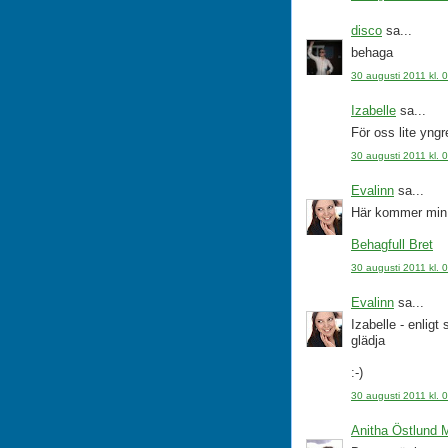
disco
sa...
behaga
30 augusti 2011 kl. 
Izabelle
sa...
För oss lite yng
30 augusti 2011 kl. 
Evalinn
sa...
Här kommer min, 
Behagfull Bret
30 augusti 2011 kl. 
Evalinn
sa...
Izabelle - enligt 
glädja
:-)
30 augusti 2011 kl. 
Anitha Östlund 