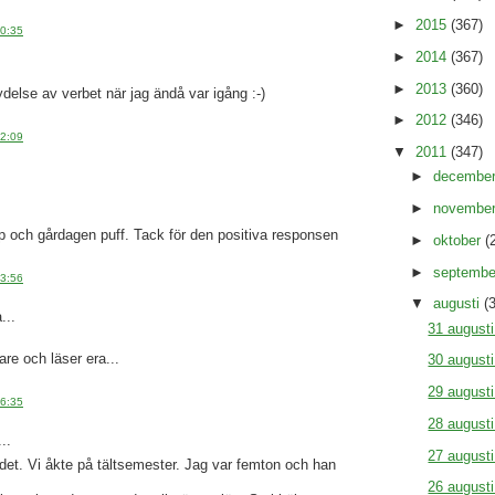
►
2015
(367)
10:35
►
2014
(367)
►
2013
(360)
ydelse av verbet när jag ändå var igång :-)
►
2012
(346)
12:09
▼
2011
(347)
►
decembe
►
novembe
rop och gårdagen puff. Tack för den positiva responsen
►
oktober
(
►
septemb
13:56
▼
augusti
(
...
31 august
e och läser era...
30 august
29 august
16:35
28 august
..
27 august
et. Vi åkte på tältsemester. Jag var femton och han
26 august