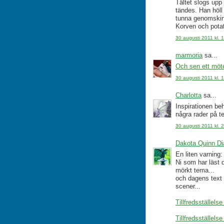
Tältet slogs upp
tändes. Han höll
tunna genomskinl
Korven och potat
30 augusti 2011 kl. 
marmoria
sa...
Och sen ett möt
30 augusti 2011 kl. 
Charlotta
sa...
Inspirationen beh
några rader på te
30 augusti 2011 kl. 
Dakota Quinn D
En liten varning:
Ni som har läst d
mörkt tema...
och dagens text ä
scener...
Tillfredsställelse
Tillfredsställelse