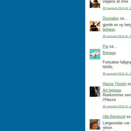
Dagens är inne
30 augusti 2011 kl. 
Drumalex
sa...
gjorde en ny bet
behaga
30 augusti 2011 kl. 
Pia
sa...
Behaga
Fortsätter fallg
hittills.
30 augusti 2011 kl. 
Hasse Thorén
sa
Att behaga
Återkommer senar
//Hasse
30 augusti 2011 kl. 
Ulla Berglund
sa.
Längesedan var d
nitton.