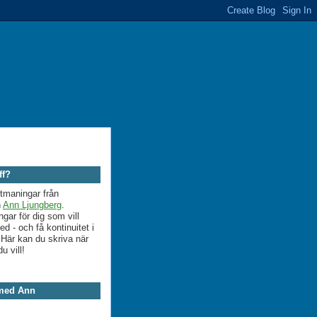
ff?
utmaningar från
n
Ann Ljungberg
.
ngar för dig som vill
 - och få kontinuitet i
. Här kan du skriva när
du vill!
 med Ann