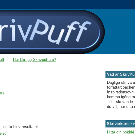
uff
Hur blir jag Skrivpuffare?
Vad är SkrivPu
Dagliga skrivar
författarcoache
Inspirationsövni
:00
komma igång med
- ditt skrivande
du vill, hur ofta 
Skrivarkurser
. detta blev resultatet
Hitta din bokidé
05:10